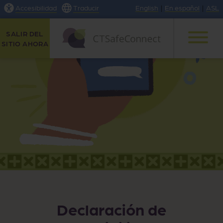
Accesibilidad
Traducir
English
|
En español
|
ASL
SALIR DEL
SITIO AHORA
Declaración de