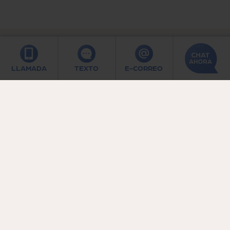
LLAMADA
TEXTO
E-CORREO
×
Por su seguridad
Si cree que su uso de la computadora podría
estar vigilado, llame o envíe un mensaje de
texto:
1−888-774-2900