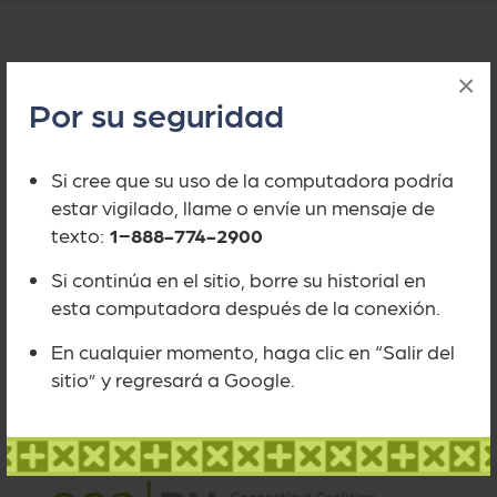
Ayude a financiar Safe
×
Por su seguridad
Connect para que podamos
seguir apoyando a nuestra
Si cree que su uso de la computadora podría
comunidad en los
estar vigilado, llame o envíe un mensaje de
momentos que más lo
texto:
1−888-774-2900
necesita.
Si continúa en el sitio, borre su historial en
esta computadora después de la conexión.
Done Ahora
En cualquier momento, haga clic en “Salir del
sitio” y regresará a Google.
Suscríbete a la CCADV